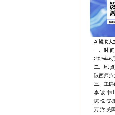
AI辅助
一、时 间
2025年6
二、地 点
陕西师范
三、主讲
李 诚 
陈 悦 
万 澍 