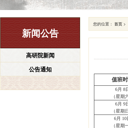
您的位置：
首页
>
新闻公告
高研院新闻
公告通知
值班时
6
月
8
（星期
6
月
9
（星期
6
月
10
（星期