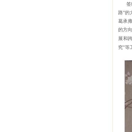
签
路”
葛承
的方
展和
究
等
”