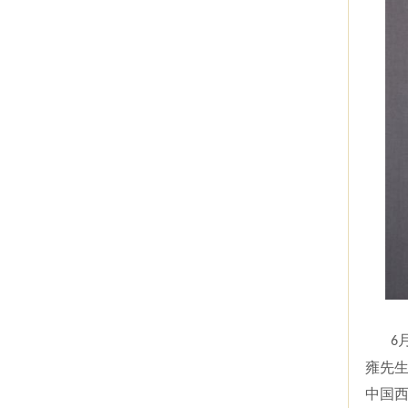
6
雍先
中国