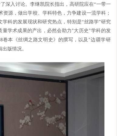
了深入讨论。李继凯院长指出，高研院应在“一带一
术资源，做出学校、学科特色，力争建设一流学科；
学科的发展现状和研究热点，特别是“丝路学”研究
质量学术成果的产出，必然会助力
大历史
学科的发
“
”
，
卷本《丝绸之路文明史》的撰写，以及
边疆学研
8
“
辑出版情况。